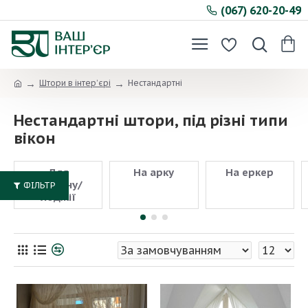
(067) 620-20-49
Штори в інтер’єрі
Нестандартні
Нестандартні штори, під різні типи
вікон
Для
На арку
На еркер
балкону/
ФІЛЬТР
лоджії