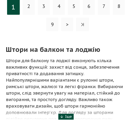
1
2
3
4
5
6
7
8
9
>
Штори на балкон та лоджію
Штори для балкону та лоджії виконують кілька
важливих функцій: захист від сонця, забезпечення
приватності та додавання затишку.
Найпопулярнішими варіантами є рулонні штори,
римські штори, жалюзі та легкі фіранки. Вибираючи
штори, слід звернути увагу на матеріал, стійкий до
вигорання, та простоту догляду. Важливо також
враховувати дизайн, щоб штори гармонійно
доповнювали інтер'єр. Для догляду за шторами
підійде регулярне прання або протирання пилу.
Правильно підібрані штори не лише функціональні,
але й допоможуть створити комфортний і стильний