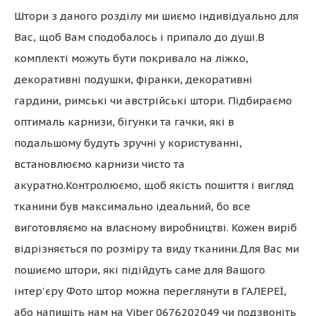
Штори з даного розділу ми шиємо індивідуально для
Вас, щоб Вам сподобалось і припало до душі.В
комплекті можуть бути покривало на ліжко,
декоративні подушки, фіранки, декоративні
гардини, римські чи австрійські штори. Підбираємо
оптималь карнизи, бігунки та гачки, які в
подальшому будуть зручні у користуванні,
встановлюємо карнизи чисто та
акуратно.Контролюємо, щоб якість пошиття і вигляд
тканини був максимально ідеальний, бо все
виготовляємо на власному виробництві. Кожен виріб
відрізняється по розміру та виду тканини.Для Вас ми
пошиємо штори, які підійдуть саме для Вашого
інтер'єру Фото штор можна переглянути в ГАЛЕРЕЇ,
або напишіть нам на Viber 0676202049 чи подзвоніть