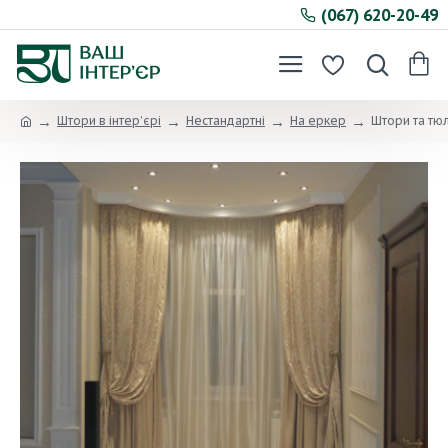
(067) 620-20-49
Штори в інтер’єрі
Нестандартні
На еркер
Штори та тю