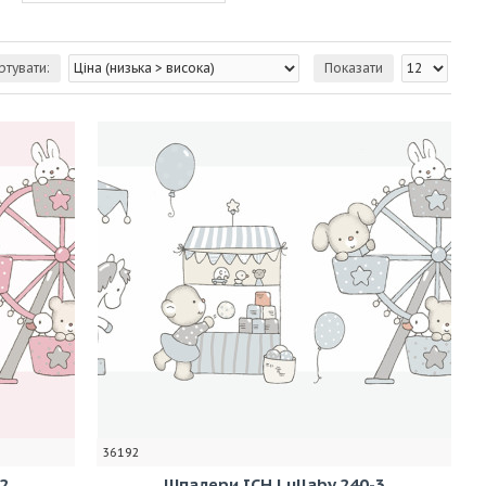
ртувати:
Показати
36192
2
Шпалери ICH Lullaby 240-3