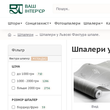
Штори
Сонцезахист
Фотошпалери
Шпалери
К
Шпалери
Шпалери у Львові Фактура шпале..
Шпалери у
Фільтр
ГЛАДКІ
Фактура шпалер:
ЦІНА
до 1000 грн
710
1000 - 2000 грн
1286
більше 2000 грн
2756
РОЗМІР ШПАЛЕР
Вид
бордюр/фриз
59