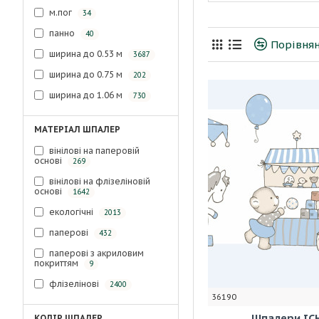
м.пог
34
панно
40
Порівнян
ширина до 0.53 м
3687
ширина до 0.75 м
202
ширина до 1.06 м
730
МАТЕРІАЛ ШПАЛЕР
вінілові на паперовій
основі
269
вінілові на флізеліновій
основі
1642
екологічні
2013
паперові
432
паперові з акриловим
покриттям
9
флізелінові
2400
36190
Шпалери ICH
КОЛІР ШПАЛЕР