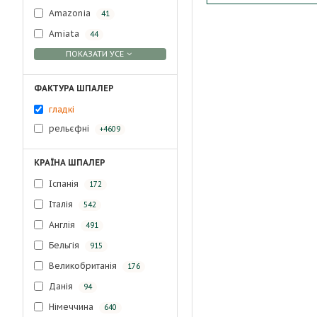
Amazonia
41
Amiata
44
ПОКАЗАТИ УСЕ
ФАКТУРА ШПАЛЕР
гладкі
рельєфні
+4609
КРАЇНА ШПАЛЕР
Іспанія
172
Італія
542
Англія
491
Бельгія
915
Великобританія
176
Данія
94
Німеччина
640