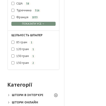
США
58
Туреччина
516
Франція
1033
ПОКАЗАТИ УСЕ
ЩІЛЬНІСТЬ ШПАЛЕР
85 грам
1
120 грам
1
130 грам
1
150 грам
2
Категорії
ШТОРИ В ІНТЕР’ЄРІ
ШТОРИ ОНЛАЙН