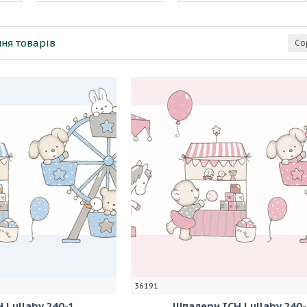
ня товарів
Со
36191
 Lullaby 240-1
Шпалери ICH Lullaby 240-