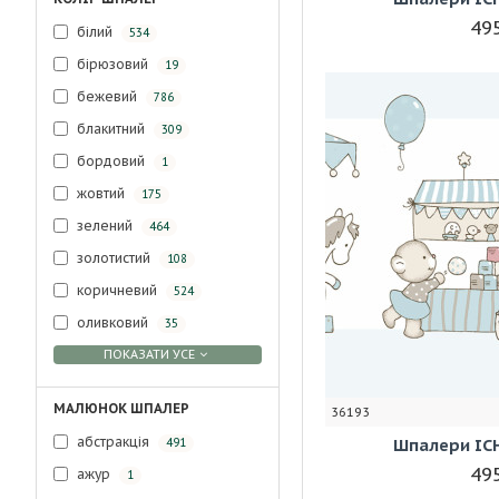
495
білий
534
бірюзовий
19
бежевий
786
блакитний
309
бордовий
1
жовтий
175
зелений
464
золотистий
108
коричневий
524
оливковий
35
ПОКАЗАТИ УСЕ
МАЛЮНОК ШПАЛЕР
36193
абстракція
Шпалери ICH
491
495
ажур
1