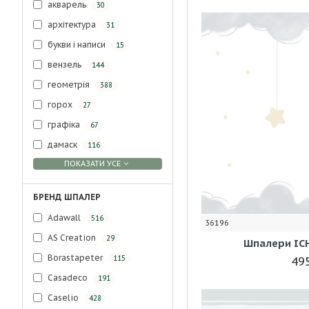
акварель
30
архітектура
31
букви і написи
15
вензель
144
геометрія
388
горох
27
графіка
67
дамаск
116
ПОКАЗАТИ УСЕ
БРЕНД ШПАЛЕР
Adawall
516
36196
AS Creation
29
Шпалери ICH
Borastapeter
495
115
Casadeco
191
Caselio
428