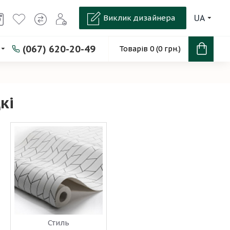
Виклик дизайнера
UA
(067) 620-20-49
Товарів 0 (0 грн.)
кі
Стиль