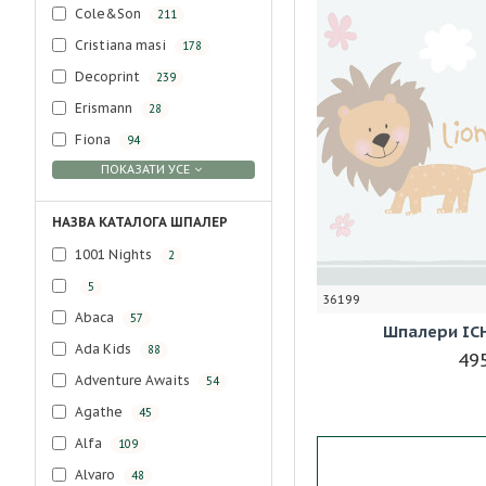
Cole&Son
211
Cristiana masi
178
Decoprint
239
Erismann
28
Fiona
94
ПОКАЗАТИ УСЕ
НАЗВА КАТАЛОГА ШПАЛЕР
1001 Nights
2
5
36199
Abaca
57
Шпалери ICH
Ada Kids
88
495
Adventure Awaits
54
Agathe
45
Alfa
109
Alvaro
48