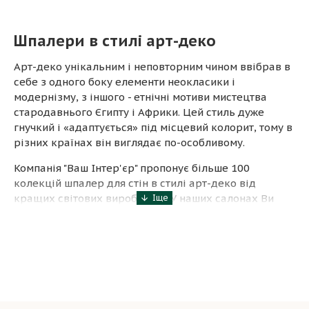
Шпалери в стилі арт-деко
Арт-деко унікальним і неповторним чином ввібрав в
себе з одного боку елементи неокласики і
модернізму, з іншого - етнічні мотиви мистецтва
стародавнього Єгипту і Африки. Цей стиль дуже
гнучкий і «адаптується» під місцевий колорит, тому в
різних країнах він виглядає по-особливому.
Компанія "Ваш Інтер'єр" пропонує більше 100
колекцій шпалер для стін в стилі арт-деко від
кращих світових виробників. У наших салонах Ви
знайдете продукцію таких відомих компаній як
Marburg (Німеччина), Cole&Son (Англія), Decoprint
(Бельгія), Grandeco (Бельгія), Rasch (Німеччина) та
багатьох інших виробників. У каталогах цих
виробників присутні графічний дизайн, абстрактні
форми, рельєфна текстура і безліч інших інновацій.
На шпалери ціна прийнятна для більшості покупців.