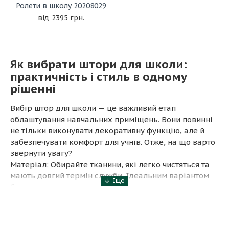
Ролети в школу 20208029
2395 грн.
Як вибрати штори для школи:
практичність і стиль в одному
рішенні
Вибір штор для школи — це важливий етап
облаштування навчальних приміщень. Вони повинні
не тільки виконувати декоративну функцію, але й
забезпечувати комфорт для учнів. Отже, на що варто
звернути увагу?
Матеріал: Обирайте тканини, які легко чистяться та
мають довгий термін служби. Ідеальним варіантом
будуть сумішеві тканини з антивандальними
властивостями.
Світлопроникність: Для класів важливі штори, що
регулюють кількість світла. Ролети або тканини зі