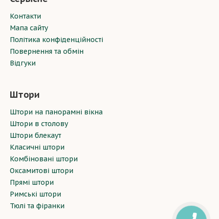
більш спокійну атмосферу, що сприяє розслабленню
і приємному проведенню часу. Текстури шпалер –
Контакти
від гладких до текстурованих – дозволяють
Мапа сайту
створити різні емоційні ефекти. Вибір текстури
Політика конфіденційності
залежить від вашої концепції: для сучасних кафе
Повернення та обмін
чудово підходять шпалери з геометричними
Відгуки
малюнками, а для кав'ярень у класичному стилі –
текстури, що імітують натуральні матеріали, такі як
дерево чи камінь.
Штори
Штори на панорамні вікна
Штори в столову
Штори блекаут
Класичні штори
Комбіновані штори
Оксамитові штори
Прямі штори
Римські штори
Тюлі та фіранки