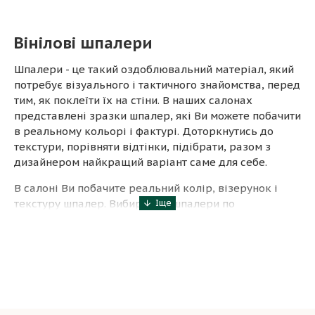
Вінілові шпалери
Шпалери - це такий оздоблювальний матеріал, який
потребує візуального і тактичного знайомства, перед
тим, як поклеїти їх на стіни. В наших салонах
представлені зразки шпалер, які Ви можете побачити
в реальному кольорі і фактурі. Доторкнутись до
текстури, порівняти відтінки, підібрати, разом з
дизайнером найкращий варіант саме для себе.
В салоні Ви побачите реальний колір, візерунок і
текстуру шпалер. Вибираючи шпалери по
зображенню, майже завжди є відмінність по
відтінках, а тим більше по структурі. Тому
рекомендуємо Вам вибирати шпалери в салоні і
скористатися допомогою дизайнерів консультантів,
які мають досвід і порекомендують кращий вибір.
Зателефонуйте 067 620-20-49 і дізнайтесь