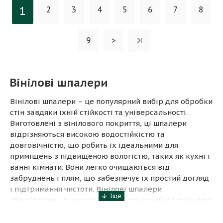
1
2
3
4
5
6
7
8
9
>
Вінілові шпалери
Вінілові шпалери – це популярний вибір для обробки
стін завдяки їхній стійкості та універсальності.
Виготовлені з вінілового покриття, ці шпалери
відрізняються високою водостійкістю та
довговічністю, що робить їх ідеальними для
приміщень з підвищеною вологістю, таких як кухні і
ванні кімнати. Вони легко очищаються від
забруднень і плям, що забезпечує їх простий догляд
і підтримання чистоти. Вінілові шпалери
представлені в широкому спектрі дизайнів, кольорів
і текстур, що дозволяє знайти ідеальний варіант для
будь-якого інтер'єру. Їх також можна легко наклеїти