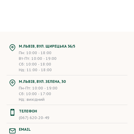
Тканини для австрійських штор зазвичай легкі та
прозорі – органза, батист, або більш щільні, як шовк
чи атлас.
Що таке австрійські штори і чому
вони в тренді?
Австрійські штори – це стильний вибір для тих, хто
М.ЛЬВІВ, ВУЛ. ЩИРЕЦЬКА 36/5
цінує естетику і зручність. Їхні пишні складки
Пн: 10:00 - 18:00
утворюються завдяки особливій конструкції знизу,
Вт-Пт: 10:00 - 19:00
де тканина збирається в напівкруглі хвилі. Вони
Сб: 10:00 - 18:00
виглядають дорого, проте мають відносно простий
Нд: 11:00 - 18:00
механізм.
Ці штори повернулися в тренди завдяки своєму
М.ЛЬВІВ, ВУЛ. ЗЕЛЕНА, 30
універсальному стилю, який підходить як для
Пн-Пт: 10:00 - 19:00
Сб: 10:00 - 17:00
класичних інтер’єрів, так і для сучасних. Якщо ви
Нд: вихідний
шукаєте спосіб підкреслити індивідуальність вашої
оселі, австрійські штори – це те, що потрібно!
ТЕЛЕФОН
Австрійські штори на кухню: стиль
(067) 620-20-49
і функціональність у деталях
EMAIL
Кухня – серце кожного дому, і правильно обрані