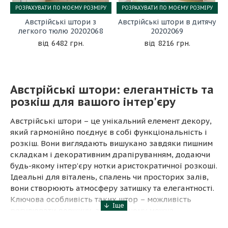
РОЗРАХУВАТИ ПО МОЄМУ РОЗМІРУ
РОЗРАХУВАТИ ПО МОЄМУ РОЗМІРУ
Австрійські штори з
Австрійські штори в дитячу
легкого тюлю 20202068
20202069
6482 грн.
8216 грн.
Австрійські штори: елегантність та
розкіш для вашого інтер'єру
Австрійські штори – це унікальний елемент декору,
який гармонійно поєднує в собі функціональність і
розкіш. Вони виглядають вишукано завдяки пишним
складкам і декоративним драпіруванням, додаючи
будь-якому інтер’єру нотки аристократичної розкоші.
Ідеальні для віталень, спалень чи просторих залів,
вони створюють атмосферу затишку та елегантності.
Ключова особливість таких штор – можливість
регулювати довжину, завдяки чому можна
контролювати рівень освітлення у приміщенні.