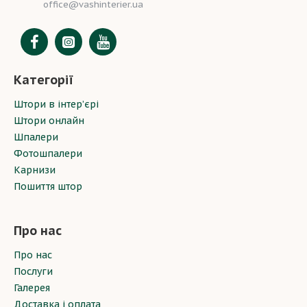
office@vashinterier.ua
штори можуть зробити її ще затишнішою. Австрійські
штори для кухні – це ідеальний вибір для поєднання
стилю та практичності. Вони додають елегантності
навіть у невеликих приміщеннях, забезпечуючи
комфортне освітлення.
Категорії
Для кухонних штор краще обирати тканини, які
легко чистити, наприклад, поліестер із домішками
Штори в інтер’єрі
натуральних волокон. Завдяки можливості
Штори онлайн
регулювати довжину штор, вони не лише
Шпалери
прикрашають інтер’єр, а й забезпечують необхідну
Фотошпалери
функціональність.
Карнизи
Як вибрати ідеальні австрійські
Пошиття штор
штори: поради дизайнерів
Обираючи австрійські штори, врахуйте наступні
Про нас
рекомендації:
Тип тканини: Легкі тканини створюють ніжну
Про нас
атмосферу, а щільні – додають помпезності.
Послуги
Колір і візерунки: Підбирайте штори у гармонії з
Галерея
загальним стилем кімнати. Нейтральні кольори
Доставка і оплата