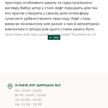
простору особливого шарму та індустріального
вигляду Вибір штор у стилі лофт підходить для тих
хто прагне створити у своєму домі атмосферу
сучасного урбаністичного простору Лофт стиль
вимагає мінімалізму але разом з тим й неповторної
елегантності Штори для цього стилю мають бути
простими але при цьому стильними Тканини як от
натуральний льон бавовна або груба текстура
органічно доповнюють індустріальні інтер'єри
Якщо ви хочете щоб ваш інтер'єр в стилі лофт був
завершеним варто обрати штори з нейтральними або
темними відтінками які підкреслять архітектурні
особливості вашого простору Уникайте надмірно
декоративних елементів мінімалізм і
функціональність мають бути вашими головними
принципами
М.ЛЬВІВ, ВУЛ. ЩИРЕЦЬКА 36/5
Як вибрати штори лофт для
Пн: 10:00 - 18:00
сучасного дизайну квартири
Вт-Пт: 10:00 - 19:00
Сб: 10:00 - 18:00
Вибір штор для стилю лофт це важливий крок у
Нд: 11:00 - 18:00
створенні унікального інтер'єру вашої квартири Ось