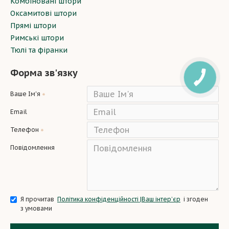
Комбіновані штори
Оксамитові штори
Прямі штори
Римські штори
Тюлі та фіранки
Форма зв'язку
Ваше Ім'я
Email
Телефон
Повідомлення
Я прочитав
Політика конфіденційності |Ваш інтер’єр
і згоден
з умовами