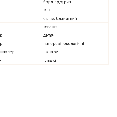
бордюр/фриз
ICH
білий, блакитний
Іспанія
р
дитячі
ер
паперові, екологічні
 шпалер
Lullaby
р
гладкі