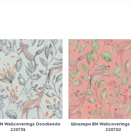
N Wallcoverings Doodleedo
Шпалери BN Wallcoverings
220701
220702