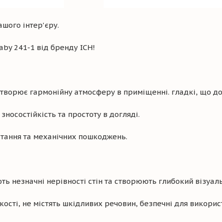
ашого інтер'єру.
aby 241-1 від бренду ICH!
творює гармонійну атмосферу в приміщенні. гладкі, що до
носостійкість та простоту в догляді.
ітання та механічних пошкоджень.
ь незначні нерівності стін та створюють глибокий візуал
сті, не містять шкідливих речовин, безпечні для викори