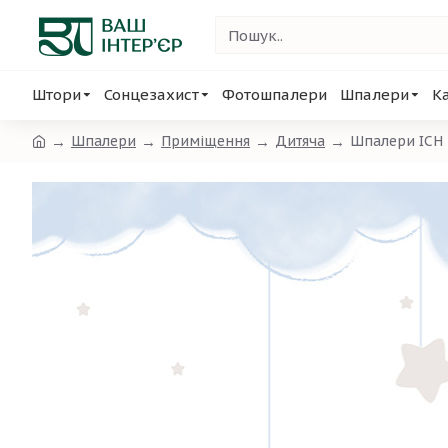
Штори
Сонцезахист
Фотошпалери
Шпалери
К
Шпалери
Приміщення
Дитяча
Шпалери ICH 