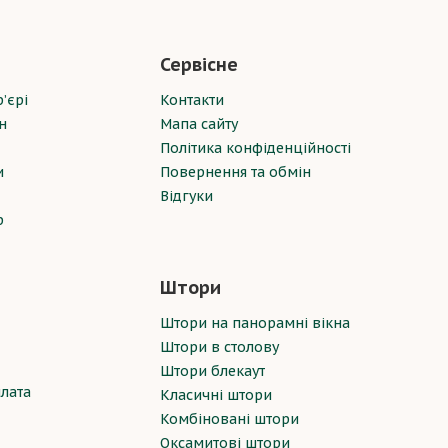
Сервісне
’єрі
Контакти
н
Мапа сайту
Політика конфіденційності
и
Повернення та обмін
Відгуки
р
Штори
Штори на панорамні вікна
Штори в столову
Штори блекаут
плата
Класичні штори
Комбіновані штори
Оксамитові штори