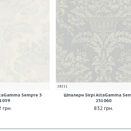
28211
ltaGamma Sempre 3
Шпалери Sirpi AltaGamma Sem
1059
231060
 грн.
832 грн.