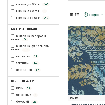
ширина до 0.53 м
163
ширина до 0.75 м
4
Порівнян
ширина до 1.06 м
255
МАТЕРІАЛ ШПАЛЕР
вінілові на паперовій
основі
20
вінілові на флізеліновій
основі
310
екологічні
21
текстильні
146
флізелінові
82
КОЛІР ШПАЛЕР
білий
54
бірюзовий
2
30948
бежевий
163
Шпалери Sirpi Alt