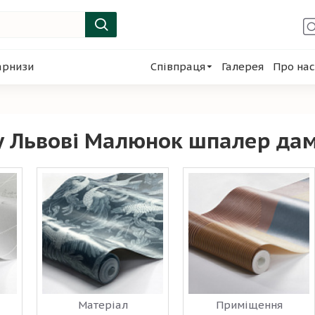
арнизи
Співпраця
Галерея
Про нас
у Львові Малюнок шпалер да
Матеріал
Приміщення