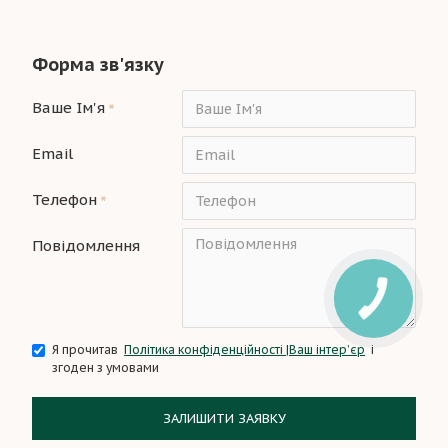
Форма зв'язку
Ваше Ім'я
Email
Телефон
Повідомлення
Я прочитав
Політика конфіденційності |Ваш інтер’єр
і
згоден з умовами
ЗАЛИШИТИ ЗАЯВКУ