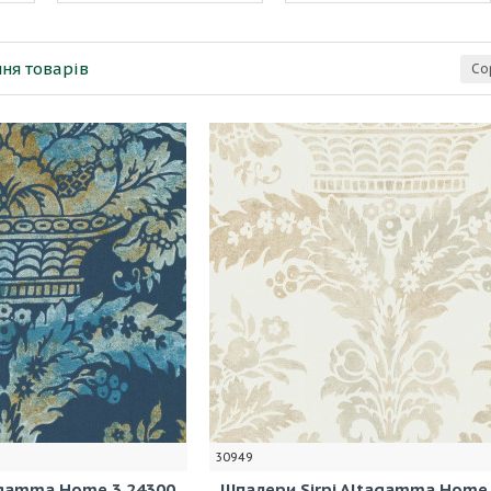
ня товарів
Со
30949
agamma Home 3 24300
Шпалери Sirpi Altagamma Home 