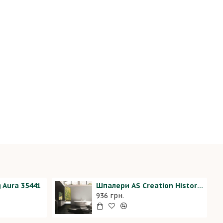
 Aura 35441
Шпалери AS Creation History of Art 37656-9
936 грн.