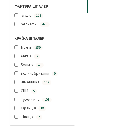
ФАКТУРА ШПАЛЕР
гладкі
116
рельєфні
442
КРАЇНА ШПАЛЕР
Італія
239
Англія
3
Бельгія
45
Великобританія
9
Німеччина
132
США
5
Туреччина
105
Франція
18
Швеція
2