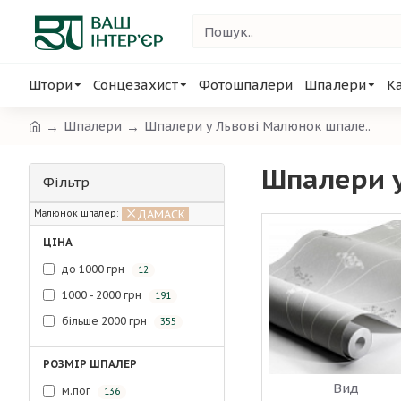
Штори
Сонцезахист
Фотошпалери
Шпалери
К
Шпалери
Шпалери у Львові Малюнок шпале..
Шпалери 
Фільтр
ДАМАСК
Малюнок шпалер:
ЦІНА
до 1000 грн
12
1000 - 2000 грн
191
більше 2000 грн
355
РОЗМІР ШПАЛЕР
Вид
м.пог
136