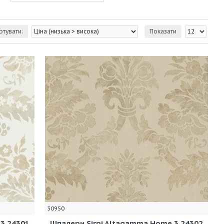
ртувати:
Показати
30950
3 24301
Шпалери Sirpi Altagamma Home 3 24302