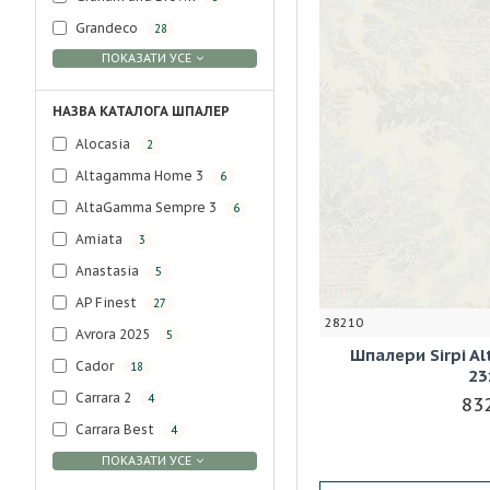
Grandeco
28
ПОКАЗАТИ УСЕ
НАЗВА КАТАЛОГА ШПАЛЕР
Alocasia
2
Altagamma Home 3
6
AltaGamma Sempre 3
6
Amiata
3
Anastasia
5
AP Finest
27
28210
Avrora 2025
5
Шпалери Sirpi A
Cador
18
23
Carrara 2
4
832
Carrara Best
4
ПОКАЗАТИ УСЕ