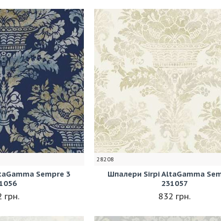
28208
ltaGamma Sempre 3
Шпалери Sirpi AltaGamma Sem
1056
231057
 грн.
832 грн.