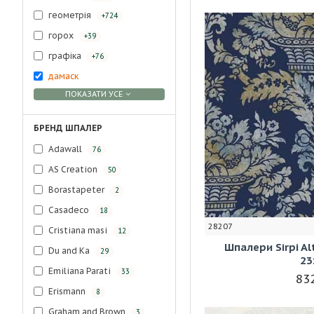
геометрія
+724
горох
+39
графіка
+76
дамаск
ПОКАЗАТИ УСЕ
БРЕНД ШПАЛЕР
Adawall
76
AS Creation
50
Borastapeter
2
Casadeco
18
28207
Cristiana masi
12
Шпалери Sirpi A
Du and Ka
29
23
Emiliana Parati
33
832
Erismann
8
Graham and Brown
3