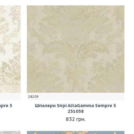
28209
pre 3
Шпалери Sirpi AltaGamma Sempre 3
231058
832 грн.