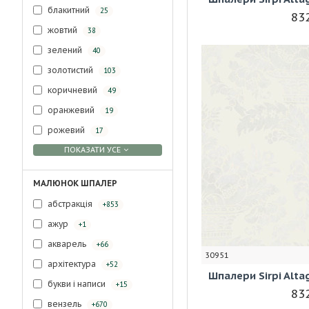
блакитний
25
832
жовтий
38
зелений
40
золотистий
103
коричневий
49
оранжевий
19
рожевий
17
ПОКАЗАТИ УСЕ
МАЛЮНОК ШПАЛЕР
абстракція
+853
ажур
+1
акварель
+66
30951
архітектура
+52
Шпалери Sirpi Alt
букви і написи
+15
832
вензель
+670