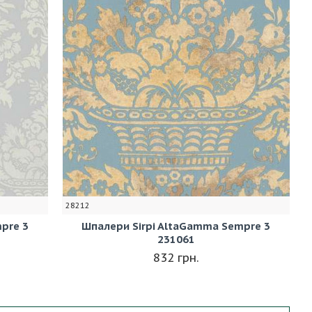
28212
pre 3
Шпалери Sirpi AltaGamma Sempre 3
231061
832 грн.