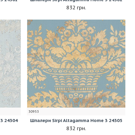
832 грн.
30953
3 24304
Шпалери Sirpi Altagamma Home 3 24305
832 грн.