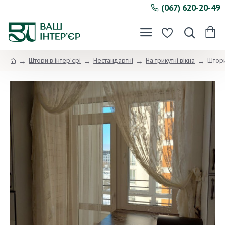
(067) 620-20-49
Штори в інтер’єрі
Нестандартні
На трикутні вікна
Штори