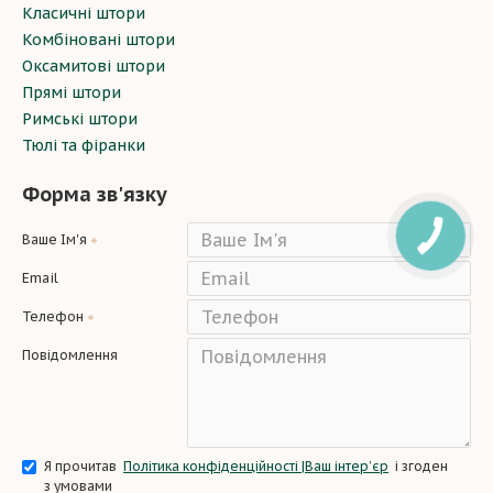
Класичні штори
Комбіновані штори
Оксамитові штори
Прямі штори
Римські штори
Тюлі та фіранки
Форма зв'язку
Ваше Ім'я
Email
Телефон
Повідомлення
Я прочитав
Політика конфіденційності |Ваш інтер’єр
і згоден
з умовами