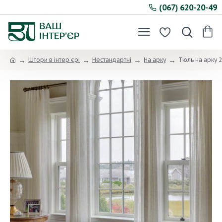
(067) 620-20-49
Штори в інтер’єрі
Нестандартні
На арку
Тюль на арку 