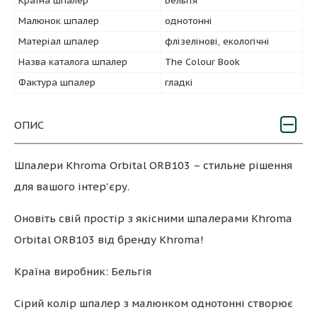
Країна шпалер
Бельгія
Малюнок шпалер
однотонні
Матеріал шпалер
флізелінові, екологічні
Назва каталога шпалер
The Colour Book
Фактура шпалер
гладкі
ОПИС
Шпалери Khroma Orbital ORB103 – стильне рішення
для вашого інтер'єру.
Оновіть свій простір з якісними шпалерами Khroma
Orbital ORB103 від бренду Khroma!
Країна виробник: Бельгія
Сірий колір шпалер з малюнком однотонні створює