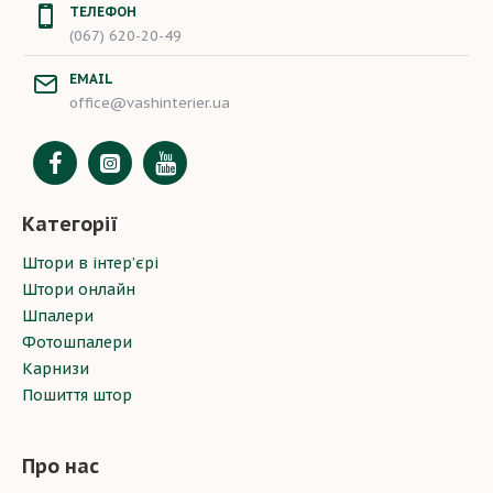
ТЕЛЕФОН
(067) 620-20-49
EMAIL
office@vashinterier.ua
Категорії
Штори в інтер’єрі
Штори онлайн
Шпалери
Фотошпалери
Карнизи
Пошиття штор
Про нас