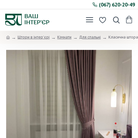
(067) 620-20-49
Штори в інтер’єрі
Кімнати
Для спальні
Класична штора,