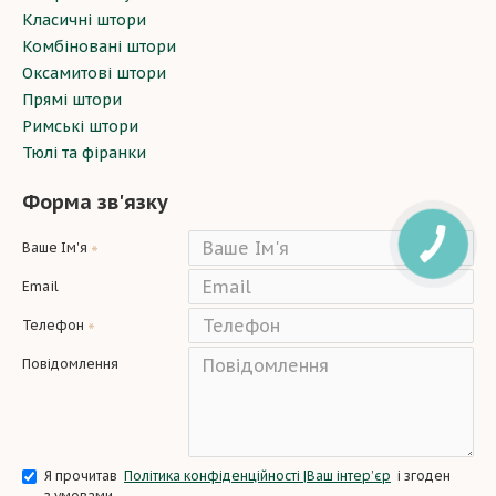
Класичні штори
Комбіновані штори
Оксамитові штори
Прямі штори
Римські штори
Тюлі та фіранки
Форма зв'язку
Ваше Ім'я
Email
Телефон
Повідомлення
Я прочитав
Політика конфіденційності |Ваш інтер’єр
і згоден
з умовами