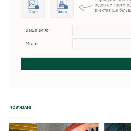
відео до свого в
він став ще біль
Фото
Відео
Ваше Ім'я:
Місто
ПОВ'ЯЗАНІ