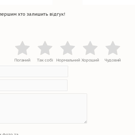
 першим хто залишить відгук!
Поганий
Так собі
Нормальний
Хороший
Чудовий
 фото та