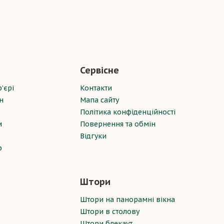
Сервісне
’єрі
Контакти
н
Мапа сайту
Політика конфіденційності
и
Повернення та обмін
Відгуки
р
Штори
Штори на панорамні вікна
Штори в столову
Штори блекаут