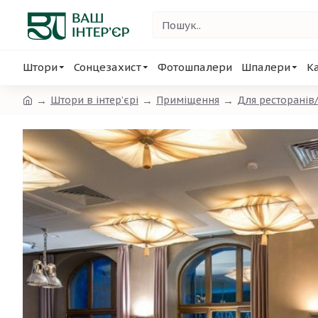
Штори
Сонцезахист
Фотошпалери
Шпалери
К
Штори в інтер’єрі
Приміщення
Для ресторанів