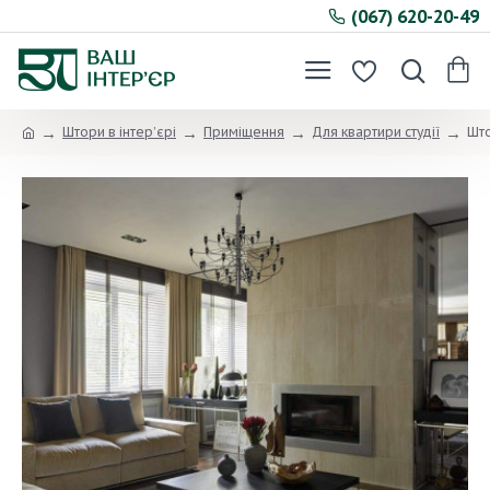
(067) 620-20-49
Штори в інтер’єрі
Приміщення
Для квартири студії
Што