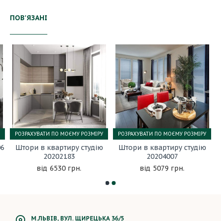
ПОВ'ЯЗАНІ
РОЗРАХУВАТИ ПО МОЄМУ РОЗМІРУ
РОЗРАХУВАТИ ПО МОЄМУ РОЗМІРУ
06
Штори в квартиру студію
Штори в квартиру студію
20202183
20204007
6530 грн.
5079 грн.
М.ЛЬВІВ, ВУЛ. ЩИРЕЦЬКА 36/5