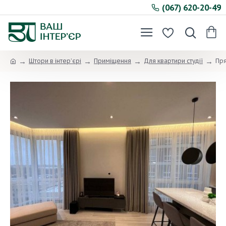
(067) 620-20-49
Штори в інтер’єрі
Приміщення
Для квартири студії
Пря