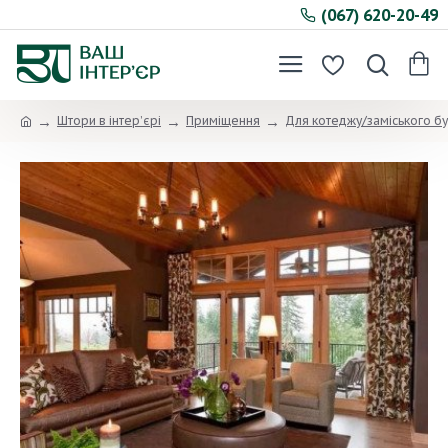
(067) 620-20-49
Штори в інтер’єрі
Приміщення
Для котеджу/заміського б