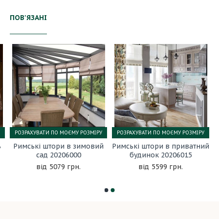
ПОВ'ЯЗАНІ
РОЗРАХУВАТИ ПО МОЄМУ РОЗМІРУ
РОЗРАХУВАТИ ПО МОЄМУ РОЗМІРУ
ь
Римські штори в зимовий
Римські штори в приватний
сад 20206000
будинок 20206015
5079 грн.
5599 грн.