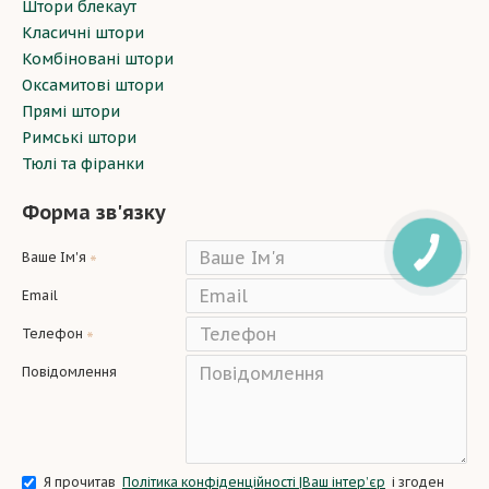
Штори блекаут
Класичні штори
Комбіновані штори
Оксамитові штори
Прямі штори
Римські штори
Тюлі та фіранки
Форма зв'язку
Ваше Ім'я
Email
Телефон
Повідомлення
Я прочитав
Політика конфіденційності |Ваш інтер’єр
і згоден