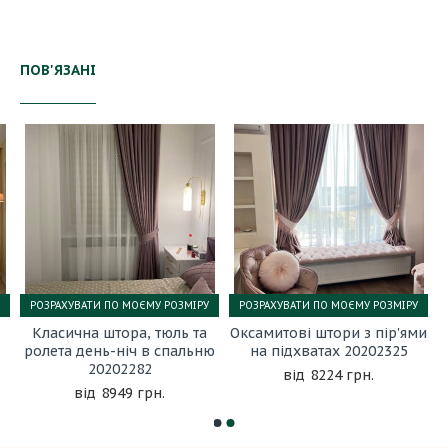
ПОВ'ЯЗАНІ
РОЗРАХУВАТИ ПО МОЄМУ РОЗМІРУ
РОЗРАХУВАТИ ПО МОЄМУ РОЗМІРУ
Класична штора, тюль та
Оксамитові штори з пір'ями
ролета день-ніч в спальню
на підхватах 20202325
20202282
8224 грн.
8949 грн.