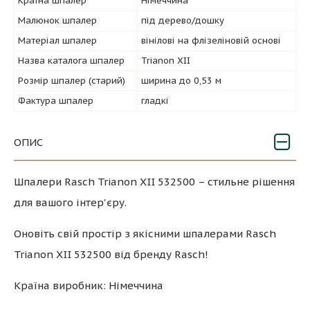
Країна шпалер
Німеччина
Малюнок шпалер
під дерево/дошку
Матеріал шпалер
вінілові на флізеліновій основі
Назва каталога шпалер
Trianon XII
Розмір шпалер (старий)
ширина до 0,53 м
Фактура шпалер
гладкі
ОПИС
Шпалери Rasch Trianon XII 532500 – стильне рішення
для вашого інтер'єру.
Оновіть свій простір з якісними шпалерами Rasch
Trianon XII 532500 від бренду Rasch!
Країна виробник: Німеччина