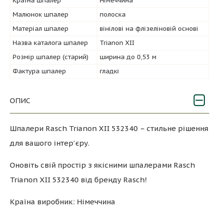
Країна шпалер
Німеччина
Малюнок шпалер
полоска
Матеріал шпалер
вінілові на флізеліновій основі
Назва каталога шпалер
Trianon XII
Розмір шпалер (старий)
ширина до 0,53 м
Фактура шпалер
гладкі
ОПИС
Шпалери Rasch Trianon XII 532340 – стильне рішення
для вашого інтер'єру.
Оновіть свій простір з якісними шпалерами Rasch
Trianon XII 532340 від бренду Rasch!
Країна виробник: Німеччина