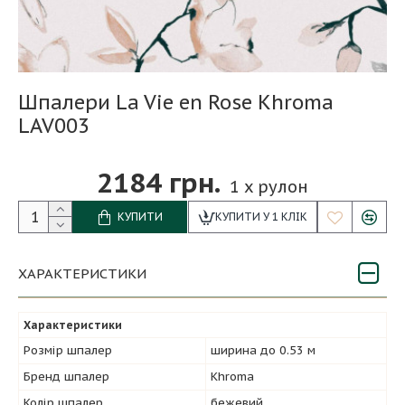
Шпалери La Vie en Rose Khroma
LAV003
2184 грн.
1
x рулон
КУПИТИ
КУПИТИ У 1 КЛІК
ХАРАКТЕРИСТИКИ
Характеристики
Розмір шпалер
ширина до 0.53 м
Бренд шпалер
Khroma
Колір шпалер
бежевий