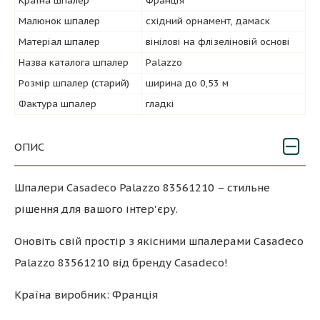
Країна шпалер
Франція
Малюнок шпалер
східний орнамент, дамаск
Матеріал шпалер
вінілові на флізеліновій основі
Назва каталога шпалер
Palazzo
Розмір шпалер (старий)
ширина до 0,53 м
Фактура шпалер
гладкі
ОПИС
Шпалери Casadeco Palazzo 83561210 – стильне
рішення для вашого інтер'єру.
Оновіть свій простір з якісними шпалерами Casadeco
Palazzo 83561210 від бренду Casadeco!
Країна виробник: Франція