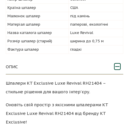
Країна шпалер
США
Малюнок шпалер
під камінь
Матеріал шпалер
паперові, екологічні
Назва каталога шпалер
Luxe Revival
Розмір шпалер (старий)
ширина до 0,75 м
Фактура шпалер
гладкі
ОПИС
Шпалери KT Exclusive Luxe Revival RH21404 –
стильне рішення для вашого інтер'єру.
Оновіть свій простір з якісними шпалерами KT
Exclusive Luxe Revival RH21404 від бренду KT
Exclusive!