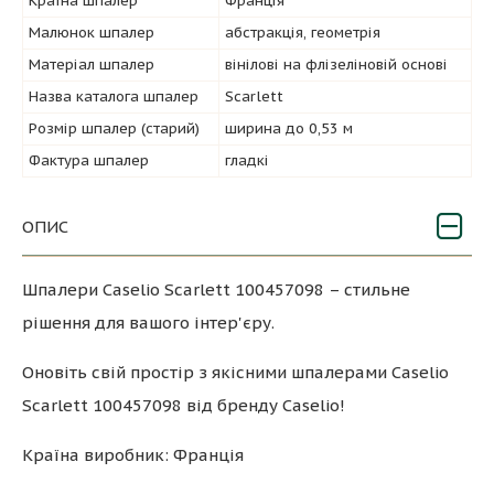
Країна шпалер
Франція
Малюнок шпалер
абстракція, геометрія
Матеріал шпалер
вінілові на флізеліновій основі
Назва каталога шпалер
Scarlett
Розмір шпалер (старий)
ширина до 0,53 м
Фактура шпалер
гладкі
ОПИС
Шпалери Caselio Scarlett 100457098 – стильне
рішення для вашого інтер'єру.
Оновіть свій простір з якісними шпалерами Caselio
Scarlett 100457098 від бренду Caselio!
Країна виробник: Франція