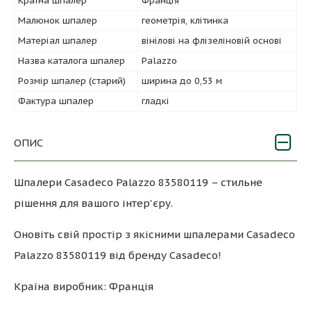
Країна шпалер
Франція
Малюнок шпалер
геометрія, клітинка
Матеріал шпалер
вінілові на флізеліновій основі
Назва каталога шпалер
Palazzo
Розмір шпалер (старий)
ширина до 0,53 м
Фактура шпалер
гладкі
ОПИС
Шпалери Casadeco Palazzo 83580119 – стильне
рішення для вашого інтер'єру.
Оновіть свій простір з якісними шпалерами Casadeco
Palazzo 83580119 від бренду Casadeco!
Країна виробник: Франція