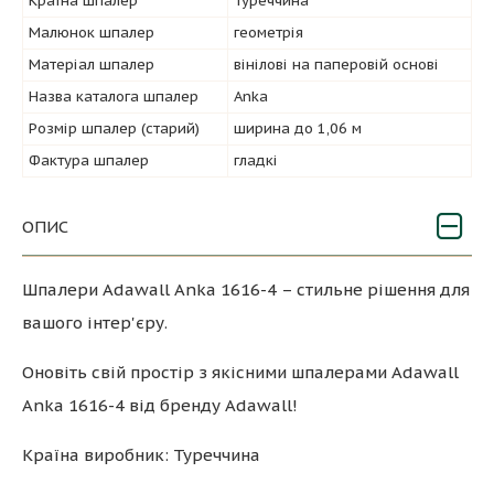
Країна шпалер
Туреччина
Малюнок шпалер
геометрія
Матеріал шпалер
вінілові на паперовій основі
Назва каталога шпалер
Anka
Розмір шпалер (старий)
ширина до 1,06 м
Фактура шпалер
гладкі
ОПИС
Шпалери Adawall Anka 1616-4 – стильне рішення для
вашого інтер'єру.
Оновіть свій простір з якісними шпалерами Adawall
Anka 1616-4 від бренду Adawall!
Країна виробник: Туреччина