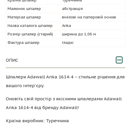
Країна шпалер
Туреччина
Малюнок шпалер
абстракція
Матеріал шпалер
вінілові на паперовій основі
Назва каталога шпалер
Anka
Розмір шпалер (старий)
ширина до 1,06 м
Фактура шпалер
гладкі
ОПИС
Шпалери Adawall Anka 1614-4 – стильне рішення для
вашого інтер'єру.
Оновіть свій простір з якісними шпалерами Adawall
Anka 1614-4 від бренду Adawall!
Країна виробник: Туреччина