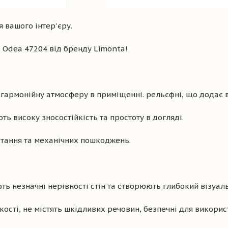
 вашого інтер'єру.
a Odea 47204 від бренду Limonta!
гармонійну атмосферу в приміщенні. рельєфні, що додає в
ть високу зносостійкість та простоту в догляді.
ітання та механічних пошкоджень.
ь незначні нерівності стін та створюють глибокий візуал
сті, не містять шкідливих речовин, безпечні для викори