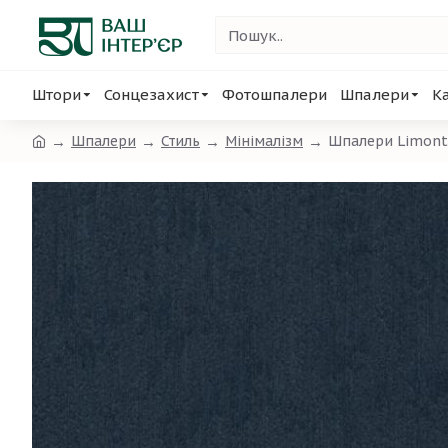
Штори
Сонцезахист
Фотошпалери
Шпалери
К
Шпалери
Стиль
Мінімалізм
Шпалери Limont