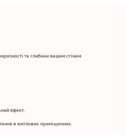
иразності та глибини вашим стінам.
ьний ефект.
стання в житлових приміщеннях.