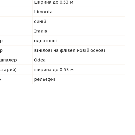
ширина до 0.53 м
Limonta
синій
Італія
р
однотонні
ер
вінілові на флізеліновій основі
 шпалер
Odea
старий)
ширина до 0,53 м
р
рельєфні