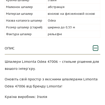
Країна шпалер
Італія
Малюнок шпалер
абстракція
Матеріал шпалер
вінілові на флізеліновій основі
Назва каталога шпалер
Odea
Розмір шпалер (старий)
ширина до 0,53 м
Фактура шпалер
рельєфні
ОПИС
Шпалери Limonta Odea 47006 – стильне рішення для
вашого інтер'єру.
Оновіть свій простір з якісними шпалерами Limonta
Odea 47006 від бренду Limonta!
Країна виробник: Італія