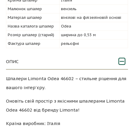
Країна шпалер
Італія
Малюнок шпалер
вензель
Матеріал шпалер
вінілові на флізеліновій основі
Назва каталога шпалер
Odea
Розмір шпалер (старий)
ширина до 0,53 м
Фактура шпалер
рельєфні
ОПИС
Шпалери Limonta Odea 46602 – стильне рішення для
вашого інтер'єру.
Оновіть свій простір з якісними шпалерами Limonta
Odea 46602 від бренду Limonta!
Країна виробник: Італія