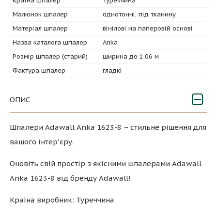
Країна шпалер
Туреччина
Малюнок шпалер
однотонні, під тканину
Матеріал шпалер
вінілові на паперовій основі
Назва каталога шпалер
Anka
Розмір шпалер (старий)
ширина до 1,06 м
Фактура шпалер
гладкі
ОПИС
Шпалери Adawall Anka 1623-8 – стильне рішення для
вашого інтер'єру.
Оновіть свій простір з якісними шпалерами Adawall
Anka 1623-8 від бренду Adawall!
Країна виробник: Туреччина