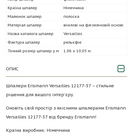
Країна шпалер
Німеччина
Малюнок шпалер
полоска
Матеріал шпалер
вінілові на флізеліновій основі
Назва каталога шпалер
Versailles
Фактура шпалер
рельєфні
Точний розмір шпалер у м
1,06 х 10,05 м.
ОПИС
Шпалери Erismann Versailles 12177-37 – стильне
рішення для вашого інтер'єру.
Оновіть свій простір з якісними шпалерами Erismann
Versailles 12177-37 від бренду Erismann!
Країна виробник: Німеччина