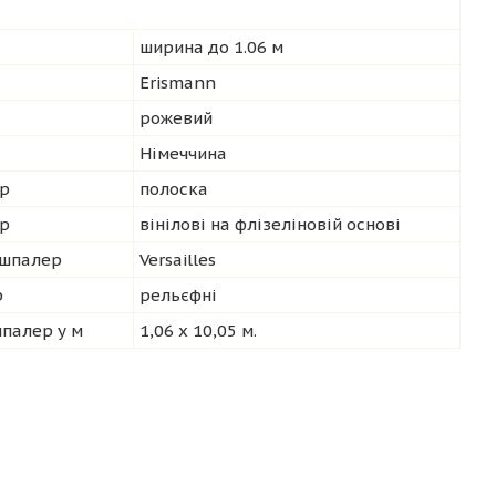
ширина до 1.06 м
Erismann
рожевий
Німеччина
р
полоска
ер
вінілові на флізеліновій основі
 шпалер
Versailles
р
рельєфні
шпалер у м
1,06 х 10,05 м.