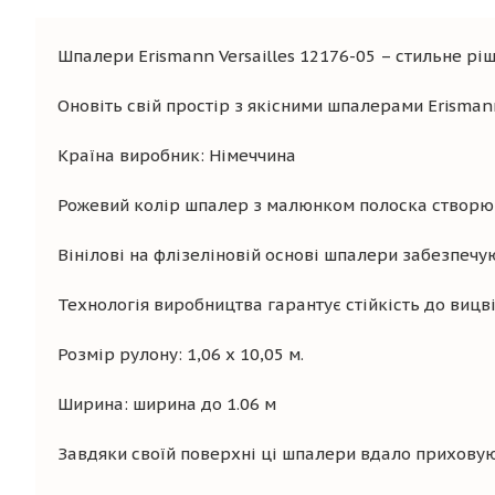
Шпалери Erismann Versailles 12176-05 – стильне ріш
Оновіть свій простір з якісними шпалерами Erismann
Країна виробник: Німеччина
Рожевий колір шпалер з малюнком полоска створює 
Вінілові на флізеліновій основі шпалери забезпечую
Технологія виробництва гарантує стійкість до вицв
Розмір рулону: 1,06 х 10,05 м.
Ширина: ширина до 1.06 м
Завдяки своїй поверхні ці шпалери вдало приховуют