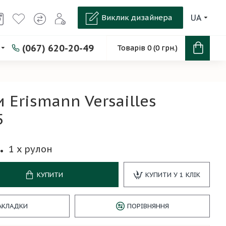
Виклик дизайнера
UA
(067) 620-20-49
Товарів 0 (0 грн.)
 Erismann Versailles
5
.
1
x рулон
КУПИТИ
КУПИТИ У 1 КЛІК
АКЛАДКИ
ПОРІВНЯННЯ