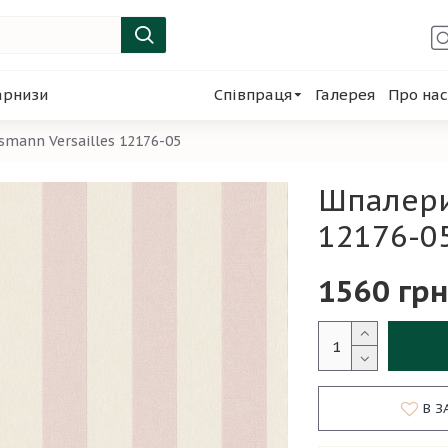
арнизи
Співпраця
Галерея
Про нас
smann Versailles 12176-05
Шпалери
12176-0
1560 грн
В З