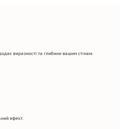
одає виразності та глибини вашим стінам.
ьний ефект.