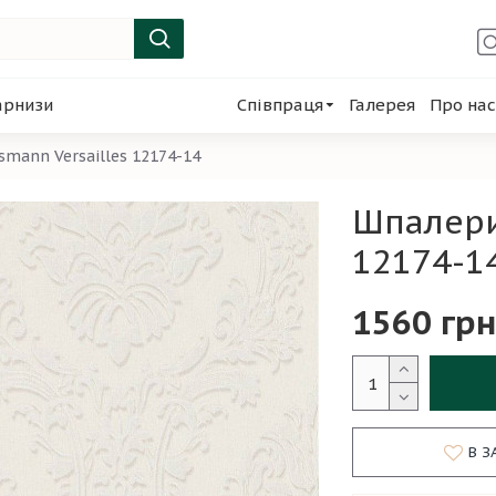
арнизи
Співпраця
Галерея
Про нас
smann Versailles 12174-14
Шпалери
12174-1
1560 грн
В З