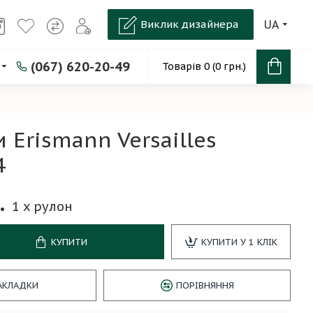
Виклик дизайнера
UA
(067) 620-20-49
Товарів 0 (0 грн.)
 Erismann Versailles
4
.
1
x рулон
КУПИТИ
КУПИТИ У 1 КЛІК
АКЛАДКИ
ПОРІВНЯННЯ