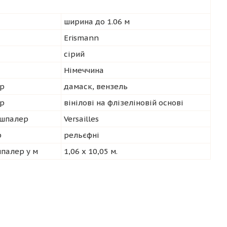
ширина до 1.06 м
Erismann
сірий
Німеччина
р
дамаск, вензель
ер
вінілові на флізеліновій основі
 шпалер
Versailles
р
рельєфні
шпалер у м
1,06 х 10,05 м.