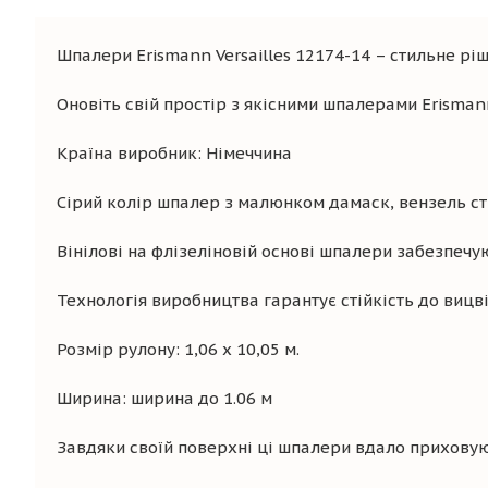
Шпалери Erismann Versailles 12174-14 – стильне ріш
Оновіть свій простір з якісними шпалерами Erismann
Країна виробник: Німеччина
Сірий колір шпалер з малюнком дамаск, вензель ст
Вінілові на флізеліновій основі шпалери забезпечую
Технологія виробництва гарантує стійкість до вицв
Розмір рулону: 1,06 х 10,05 м.
Ширина: ширина до 1.06 м
Завдяки своїй поверхні ці шпалери вдало приховуют