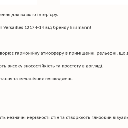
ення для вашого інтер'єру.
 Versailles 12174-14 від бренду Erismann!
ворює гармонійну атмосферу в приміщенні. рельєфні, що д
ть високу зносостійкість та простоту в догляді.
ітання та механічних пошкоджень.
ь незначні нерівності стін та створюють глибокий візуал