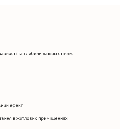
азності та глибини вашим стінам.
ьний ефект.
стання в житлових приміщеннях.