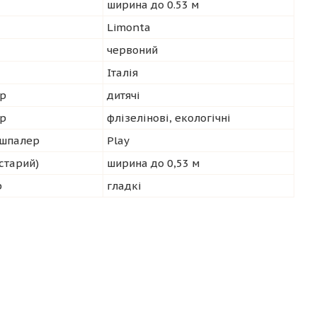
ширина до 0.53 м
Limonta
червоний
Італія
р
дитячі
ер
флізелінові, екологічні
 шпалер
Play
старий)
ширина до 0,53 м
р
гладкі