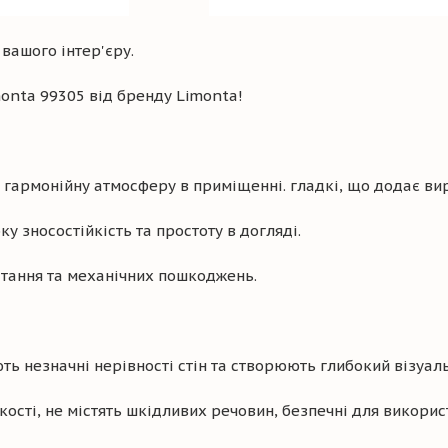
вашого інтер'єру.
monta 99305 від бренду Limonta!
гармонійну атмосферу в приміщенні. гладкі, що додає вир
у зносостійкість та простоту в догляді.
ітання та механічних пошкоджень.
ь незначні нерівності стін та створюють глибокий візуал
сті, не містять шкідливих речовин, безпечні для викори