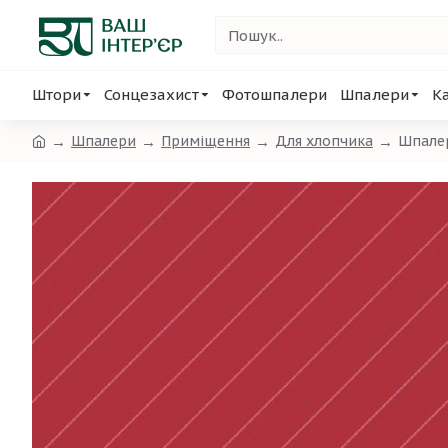
Штори
Сонцезахист
Фотошпалери
Шпалери
К
Шпалери
Приміщення
Для хлопчика
Шпалер