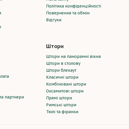
Політика конфіденційності
и
Повернення та обмін
Відгуки
р
Штори
Штори на панорамні вікна
Штори в столову
Штори блекаут
плата
Класичні штори
Комбіновані штори
Оксамитові штори
 та партнери
Прямі штори
Римські штори
Тюлі та фіранки