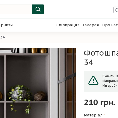
арнизи
Співпраця
Галерея
Про нас
 34
Фотошпа
34
Вкажіть ши
відправит
Ми зроби
210 грн.
Матеріал