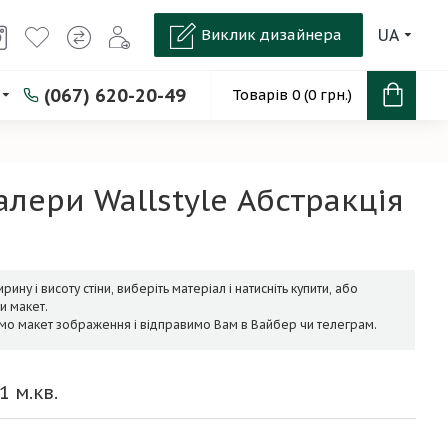
Виклик дизайнера
UA
(067) 620-20-49
Товарів 0 (0 грн.)
лери Wallstyle Абстракція
рину і висоту стіни, виберіть матеріал і натисніть купити, або
и макет.
мо макет зображення і відправимо Вам в Вайбер чи телеграм.
1
м.кв.