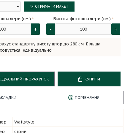
ОТРИМАТИ МАКЕТ
шпалери (см.)
Висота фотошпалери (см.)
+
-
+
рахує стандартну висоту штор до 280 см. Більша
ховується індивідуально.
ВІДУАЛЬНИЙ ПРОРАХУНОК
КУПИТИ
АКЛАДКИ
ПОРІВНЯННЯ
лер
Wallstyle
ер
сірий