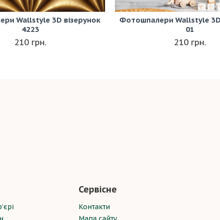
ри Wallstyle 3D візерунок
Фотошпалери Wallstyle 3D
4223
01
210 грн.
210 грн.
Сервісне
’єрі
Контакти
н
Мапа сайту