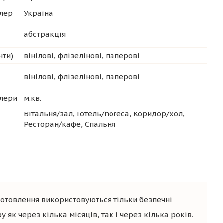
лер
Україна
абстракція
нти)
вінілові, флізелінові, паперові
вінілові, флізелінові, паперові
лери
м.кв.
Вітальня/зал, Готель/horeca, Коридор/хол,
Ресторан/кафе, Спальня
готовлення використовуються тільки безпечні
 як через кілька місяців, так і через кілька років.