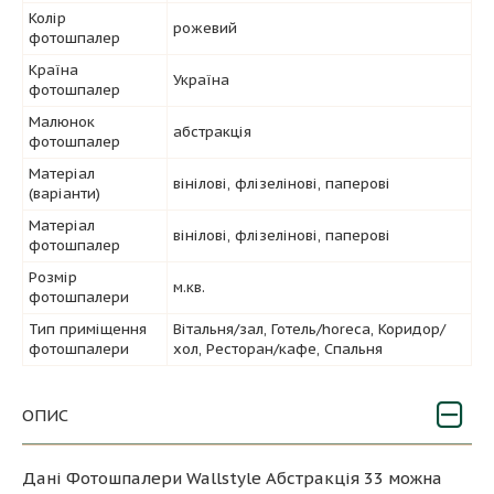
Колір
рожевий
фотошпалер
Країна
Україна
фотошпалер
Малюнок
абстракція
фотошпалер
Матеріал
вінілові, флізелінові, паперові
(варіанти)
Матеріал
вінілові, флізелінові, паперові
фотошпалер
Розмір
м.кв.
фотошпалери
Тип приміщення
Вітальня/зал, Готель/horeca, Коридор/
фотошпалери
хол, Ресторан/кафе, Спальня
ОПИС
Дані Фотошпалери Wallstyle Абстракція 33 можна