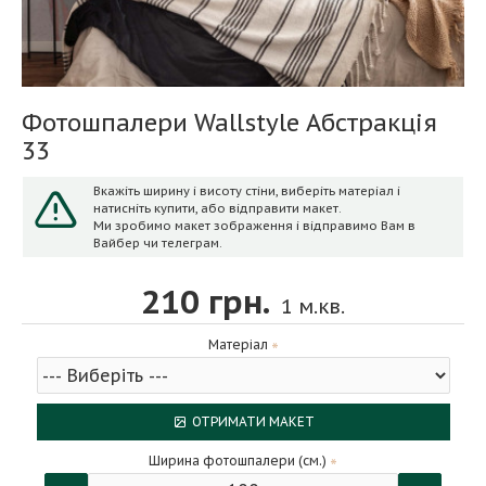
Фотошпалери Wallstyle Абстракція
33
Вкажіть ширину і висоту стіни, виберіть матеріал і
натисніть купити, або відправити макет.
Ми зробимо макет зображення і відправимо Вам в
Вайбер чи телеграм.
210 грн.
1
м.кв.
Матеріал
ОТРИМАТИ МАКЕТ
Ширина фотошпалери (см.)