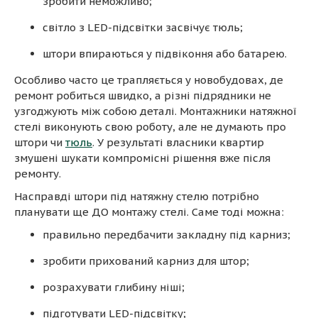
зробити неможливо;
світло з LED-підсвітки засвічує тюль;
штори впираються у підвіконня або батарею.
Особливо часто це трапляється у новобудовах, де
ремонт робиться швидко, а різні підрядники не
узгоджують між собою деталі. Монтажники натяжної
стелі виконують свою роботу, але не думають про
штори чи
тюль
. У результаті власники квартир
змушені шукати компромісні рішення вже після
ремонту.
Насправді штори під натяжну стелю потрібно
планувати ще ДО монтажу стелі. Саме тоді можна:
правильно передбачити закладну під карниз;
зробити прихований карниз для штор;
розрахувати глибину ніші;
підготувати LED-підсвітку;