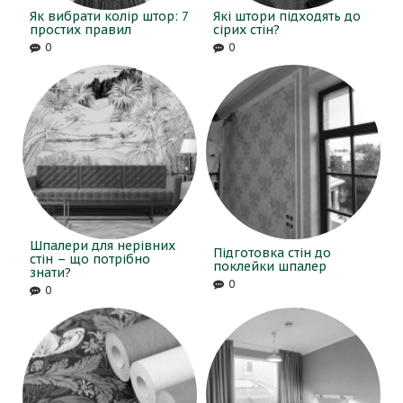
Як вибрати колір штор: 7
Які штори підходять до
простих правил
сірих стін?
0
0
Шпалери для нерівних
Підготовка стін до
стін – що потрібно
поклейки шпалер
знати?
0
0