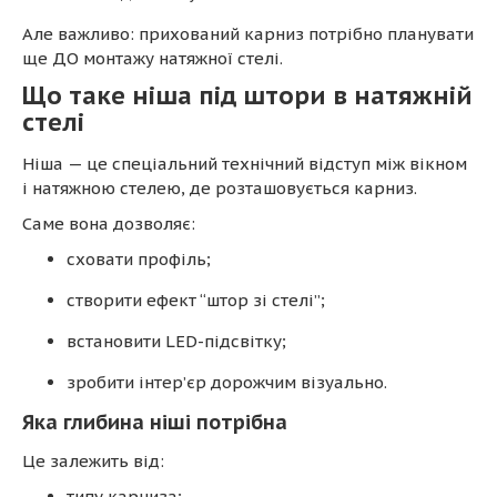
Але важливо: прихований карниз потрібно планувати
ще ДО монтажу натяжної стелі.
Що таке ніша під штори в натяжній
стелі
Ніша — це спеціальний технічний відступ між вікном
і натяжною стелею, де розташовується карниз.
Саме вона дозволяє:
сховати профіль;
створити ефект “штор зі стелі”;
встановити LED-підсвітку;
зробити інтер’єр дорожчим візуально.
Яка глибина ніші потрібна
Це залежить від:
типу карниза;