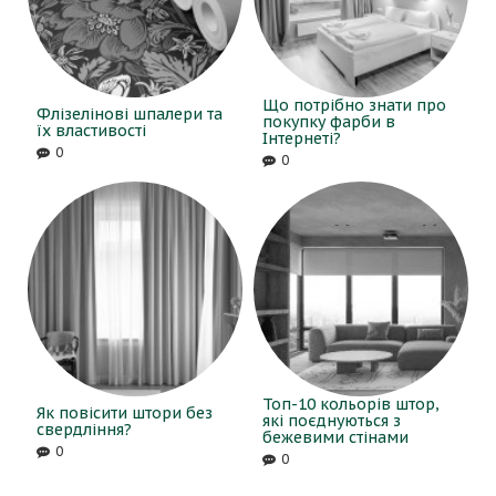
Що потрібно знати про
Флізелінові шпалери та
покупку фарби в
їх властивості
Інтернеті?
0
0
Топ-10 кольорів штор,
Як повісити штори без
які поєднуються з
свердління?
бежевими стінами
0
0