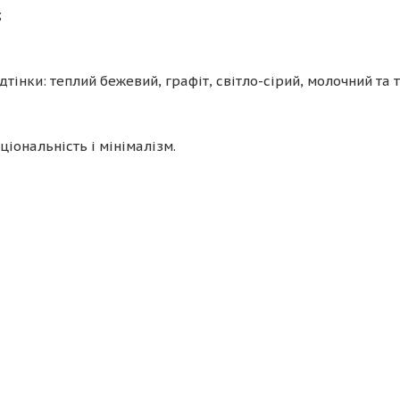
;
тінки: теплий бежевий, графіт, світло-сірий, молочний та т
іональність і мінімалізм.