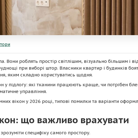
тори
а. Вони роблять простір світлішим, візуально більшим і 
руднощі при виборі штор. Власники квартир і будинків бо
ння, яким складно користуватись щодня.
н у підлогу: які тканини працюють краще, чи потрібен бле
матичне управління.
мних вікон у 2026 році, типові помилки та варіанти оформ
ікон: що важливо врахувати
о зрозуміти специфіку самого простору.