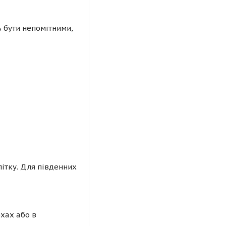
 бути непомітними,
ітку. Для південних
хах або в