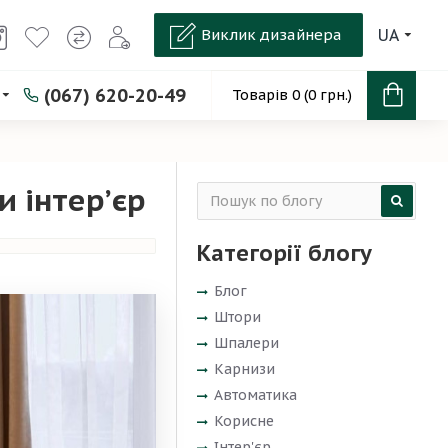
Виклик дизайнера
UA
(067) 620-20-49
Товарів 0 (0 грн.)
и інтер’єр
Категорії блогу
Блог
Штори
Шпалери
Карнизи
Автоматика
Корисне
Інтер'єр