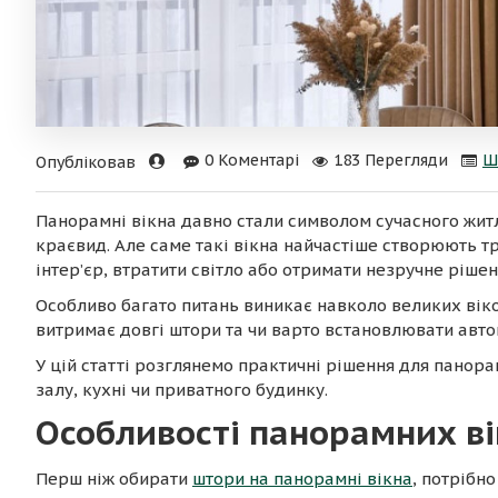
0 Коментарі
183 Перегляди
Ш
Опубліковав
Панорамні вікна давно стали символом сучасного житл
краєвид. Але саме такі вікна найчастіше створюють т
інтер’єр, втратити світло або отримати незручне ріше
Особливо багато питань виникає навколо великих віко
витримає довгі штори та чи варто встановлювати авто
У цій статті розглянемо практичні рішення для панора
залу, кухні чи приватного будинку.
Особливості панорамних в
Перш ніж обирати
штори на панорамні вікна
, потрібн