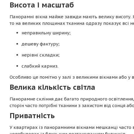
Висота і масштаб
Панорамні вікна майже завжди мають велику висоту. 
то на великих площинах тканина одразу показує всі н
неправильну ширину;
дешеву фактуру;
нерівні складки;
слабкий карниз.
Особливо це помітно у залі з великими вікнами або у в
Велика кількість світла
Панорамне скління дає багато природного освітлення
сторін часто потрібні тканини з захистом від сонця аб
Приватність
У квартирах із панорамними вікнами мешканці часто 
новобудовах із близьким розташуванням будинків.