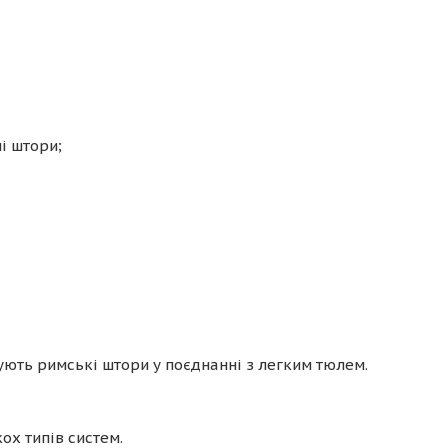
і штори;
ують римські штори у поєднанні з легким тюлем.
ох типів систем.