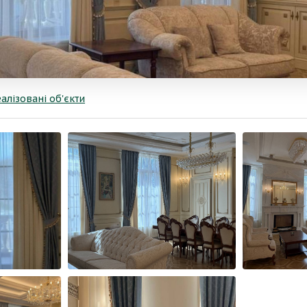
еалізовані об'єкти