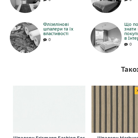
Флізелінові
Що по
шпалери та їх
знати
властивості
покуп
в Інте
0
0
Тако
Шпалери Erismann Fashion For
Шпалери Marburg 