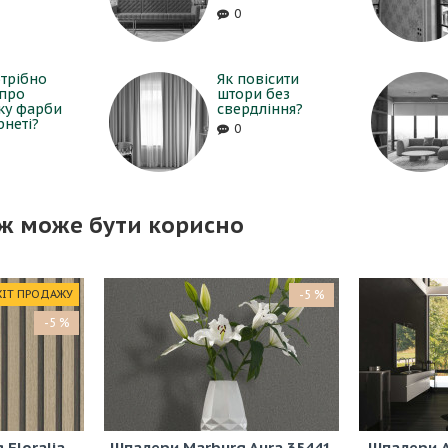
0
трібно
Як повісити
 про
штори без
ку фарби
свердління?
рнеті?
0
ж може бути корисно
ХІТ ПРОДАЖУ
-5 %
-5 %
Floralia
Шпалери Marburg Aura 35441
Шпалери A