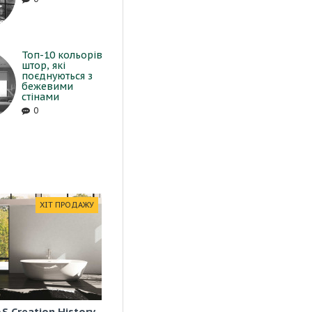
Топ-10 кольорів
штор, які
поєднуються з
бежевими
стінами
0
ХІТ ПРОДАЖУ
S Creation History