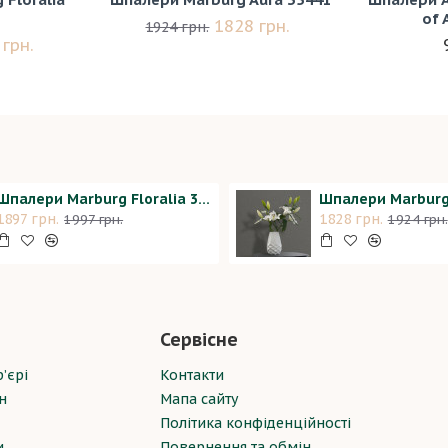
of 
1828 грн.
1924 грн.
 грн.
Шпалери Marburg Floralia 33910
Шпалери Marburg
1897 грн.
1828 грн.
1997 грн.
1924 грн.
Сервісне
’єрі
Контакти
н
Мапа сайту
Політика конфіденційності
и
Повернення та обмін