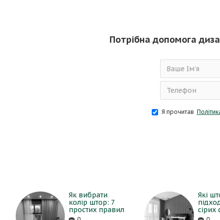
Потрібна допомога диз
Я прочитав
Політик
Як вибрати
Які ш
колір штор: 7
підхо
простих правил
сірих 
0
0