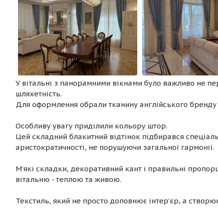
У вітальні з панорамними вікнами було важливо не пе
шляхетність.
Для оформлення обрали тканину англійського бренд
Особливу увагу приділили кольору штор.
Цей складний блакитний відтінок підбирався спеціальн
аристократичності, не порушуючи загальної гармонії.
М’які складки, декоративний кант і правильні пропор
вітальню - теплою та живою.
Текстиль, який не просто доповнює інтер’єр, а створю