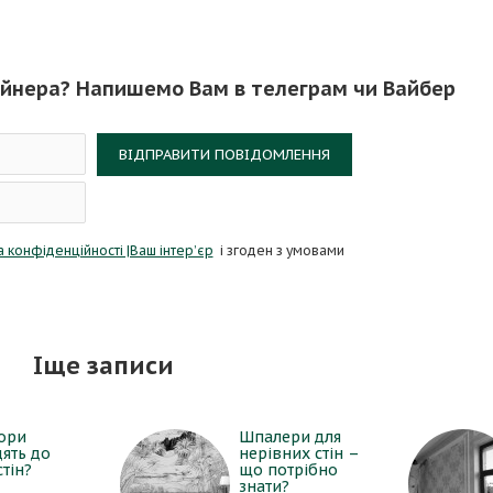
айнера? Напишемо Вам в телеграм чи Вайбер
ВІДПРАВИТИ ПОВІДОМЛЕННЯ
а конфіденційності |Ваш інтер’єр
і згоден з умовами
Іще записи
тори
Шпалери для
дять до
нерівних стін –
стін?
що потрібно
знати?