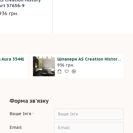
Art 37656-9
936 грн.
 Aura 35441
Шпалери AS Creation History of Art 37656-9
936 грн.
Форма зв'язку
Ваше Ім'я
Email