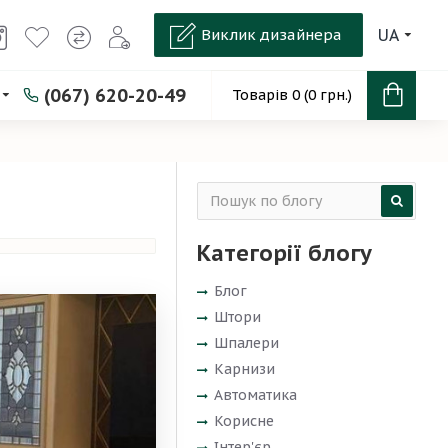
Виклик дизайнера
UA
(067) 620-20-49
Товарів 0 (0 грн.)
Категорії блогу
Блог
Штори
Шпалери
Карнизи
Автоматика
Корисне
Інтер'єр