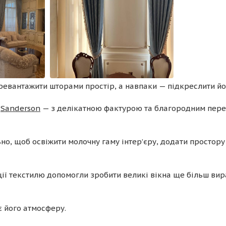
ревантажити шторами простір, а навпаки — підкреслити йог
у
Sanderson
— з делікатною фактурою та благородним пере
о, щоб освіжити молочну гаму інтер’єру, додати простору 
ції текстилю допомогли зробити великі вікна ще більш вир
є його атмосферу.